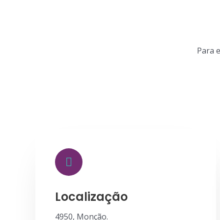
Para 
Localização
4950, Monção.